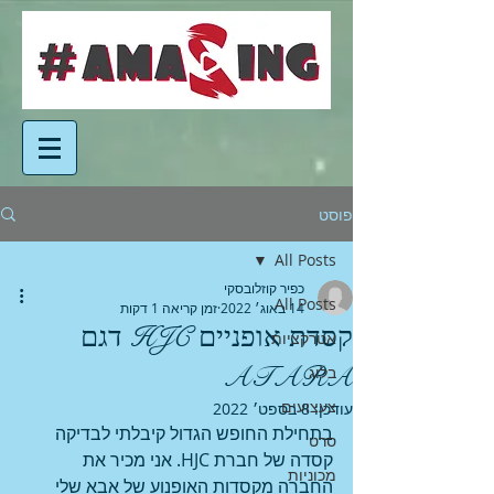
פוסט
All Posts
כפיר קוזלובסקי
All Posts
14 באוג׳ 2022
זמן קריאה 1 דקות
קסדת אופניים HJC דגם
אטרקציות
ATARA
בלוג
צעצועים
עודכן:
8 בספט׳ 2022
בתחילת החופש הגדול קיבלתי לבדיקה 
סרט
קסדה של חברת HJC. אני מכיר את 
מכוניות
החברה מקסדות האופנוע של אבא שלי 