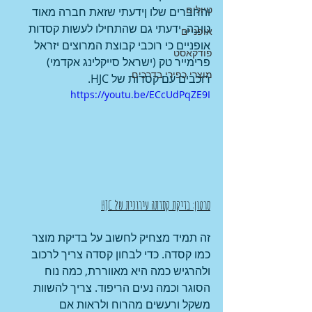
טיולים
והחברים שלו ןידעתי שזאת חברה מאוד 
טובה. ידעתי גם שהתחילו לעשות קסדות 
אופניים
אופניים כי רוכבי קבוצת המרוצים יזראל 
פודקאסט
פרימייר טק (ישראל סייקלינג אקדמי) 
מוצרי כפירי בדרכים
רוכבים עם קסדות של HJC.
https://youtu.be/ECcUdPqZE9I
סרטון: 
בדיקת קסדתה עירונית של HJC
זה תמיד מצחיק לחשוב על בדיקת מוצר 
כמו קסדה. כדי לבחון קסדה צריך לרכוב 
ולהרגיש כמה היא מאווררת, כמה נוח 
הסוגר וכמה נעים הריפוד. צריך להשוות 
משקל ורעשים מהרוח ולראות אם 