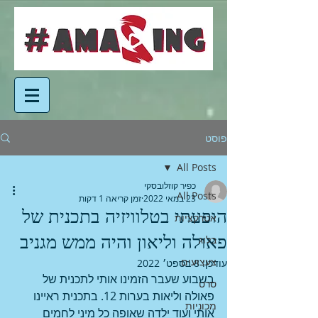
פוסט
All Posts
כפיר קוזלובסקי
All Posts
23 במאי 2022
זמן קריאה 1 דקות
הופעתי בטלוויזיה בתכנית של
אטרקציות
פאולה וליאון והיה ממש מגניב
בלוג
צעצועים
עודכן:
8 בספט׳ 2022
בשבוע שעבר הזמינו אותי לתכנית של 
סרט
פאולה וליאות בערות 12. בתכנית ראיינו 
מכוניות
אותי ועוד ילדה שאופה כל מיני לחמים 