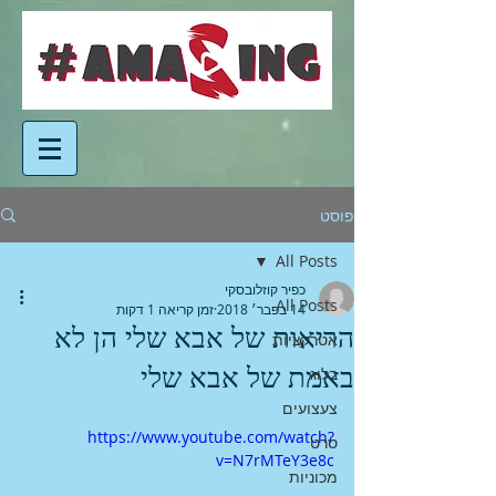
פוסט
All Posts
כפיר קוזלובסקי
All Posts
14 בפבר׳ 2018
זמן קריאה 1 דקות
הריאות של אבא שלי הן לא
אטרקציות
באמת של אבא שלי
בלוג
צעצועים
https://www.youtube.com/watch?
סרט
v=N7rMTeY3e8c
מכוניות