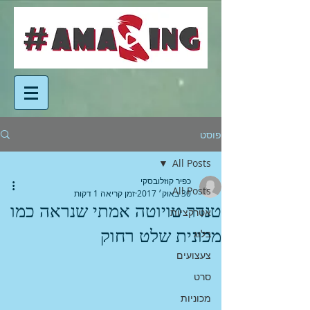
פוסט
All Posts
כפיר קוזלובסקי
All Posts
30 באוק׳ 2017
זמן קריאה 1 דקות
טנדר טויוטה אמתי שנראה כמו
אטרקציות
מכונית שלט רחוק
בלוג
צעצועים
סרט
מכוניות