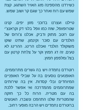
כשירדנו מהספינה מזג האויר השתגע. קצת 
שמש עם רוח ואחר כך שגם קר ושוב שמש. 
טיילנו ועצרנו בדוכני מזון יפים. קנינו 
שטרופוופל, שזה כמו וופל בלגי דק וקראנצ'י 
עם רוטב מתוק ודביק. אכלנו צ'ורוס של 
הולנדים עם סוכר וקינמון. שתינו שוקו 
משוקולד הולנדי ואכלנו הרינג. ההרינג לא 
טעים. זה דג חמוץ וקר על צלחת קרטון עם 
בצל ומלפפון חמוץ.
רוטרדם נחמדה ויש בה גשרים מתרוממים. 
האופנועים נוסעים בה על שבילי האופניים 
המיוחדים ובלי קסדות. אין בה שירותים 
שמתרוממים מהמדרכה ואי אפשר ללכת 
בה עם מטריה. הרוח כל כך חזקה 
שהמטריות שלנו התהפכו ונשברו. האנשים 
ברוטרדם נחמדים ויש הרבה מופעי רחוב. 