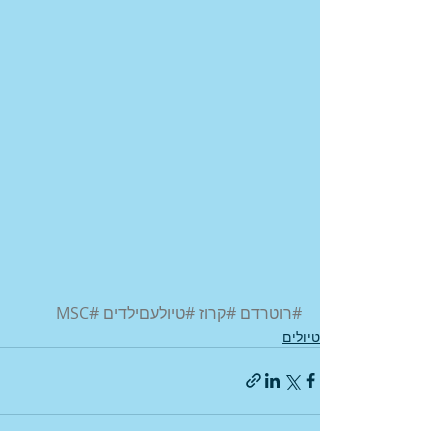
#רוטרדם
#קרוז
#טיולעםילדים
#MSC
טיולים