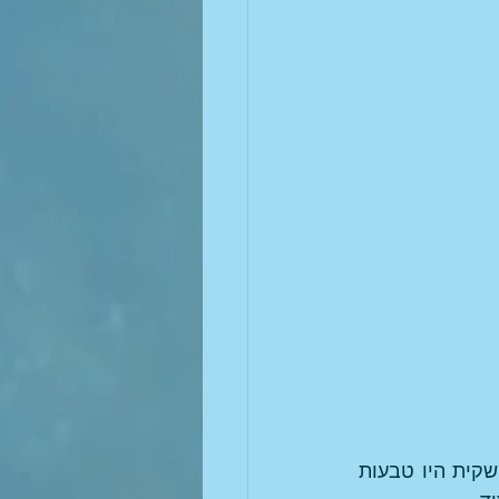
לראש השנה קיבלתי מחנות עידן 2000 במודיעין שקית שחורה עם משחק. בתוך השקית היו טבעות 