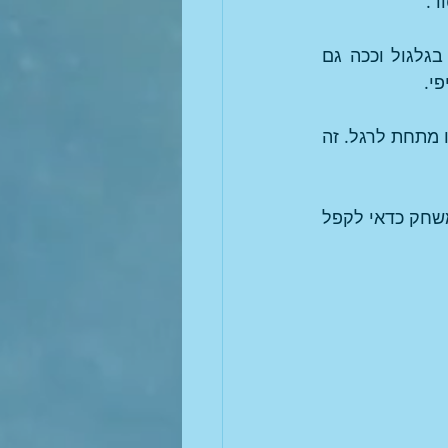
ד.
הכדור שנפתח מהטבעות מתגלגל על היד. אם מצמידים יד אל יד המשחק עובר בגלגול וככה גם 
י.
אם שמים מוזיקה אפשר לרקוד עם הטבעת המרחפת ואפילו להעביר מאחורי הגב או מתחת לרגל. זה 
כדור הטבעות שלי הגיע מחנות עידן 2000 במודיעין. המחיר 29.90 שקלים. בסוף המשחק כדאי לקפל 