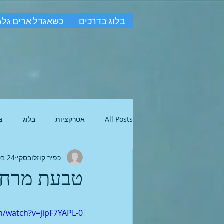
בלוג בדרכים
כשאגדל ארים גלג
All Posts
אטרקציות
בלוג
צ
כפיר קוזלובסקי
24 בספט׳ 2017
טבעת מרחפת Flow Ring זה ה
m/watch?v=jipF7YAPL-0