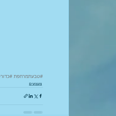
#טבעתמרחפת
#כדור
צעצועים