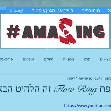
ל
מיהו כפיר?
בייקמאג - מגזין אופניים
#Amazing
משחקים באקסטרים
עצועים
סרט
מכוניות
טיולים
אופניים
פודקאסט
זמן קריאה 1 דקות
להיט הבא
https://www.youtube.co