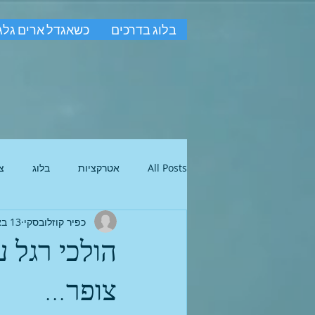
בלוג בדרכים
כשאגדל ארים גלג
All Posts
אטרקציות
בלוג
צ
כפיר קוזלובסקי
13 באפר׳ 2021
הולכי רגל ע
צופר...