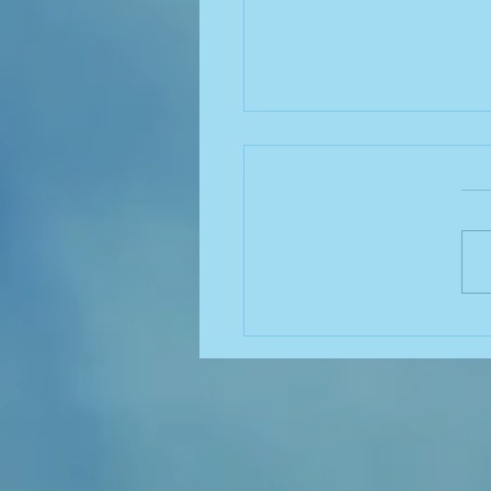
 חדש של שורש, היפסטר
אולטרא, עם שקית של 1.6 ליטר