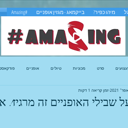
ל
מיהו כפיר?
בייקמאג - מגזין אופניים
#Amazing
משחקים באקסטרים
עצועים
סרט
מכוניות
טיולים
אופניים
פודקאסט
זמן קריאה 1 דקות
ל שבילי האופניים זה מרגיז! אז