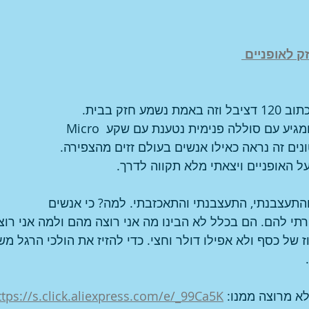
ק לאופניים 
על האריזה של הצופר כתוב 120 דציבל וזה באמת נשמע חזק בבית. 
הצופר גם עמיד במים ומגיע עם סוללה פנימית נטענת עם שקע Micro 
רטונים זה נראה כאילו אנשים בעולם זזים מהצפירה. 
ל האופניים ויצאתי מלא תקווה לדרך.
והתעצבנתי, התעצבנתי והתאכזבתי. למה? כי אנשים 
רתי להם. הם בכלל לא הבינו מה אני רוצה מהם ולמה אני רוצ
ז של כסף ולא אפילו דולר וחצי. כדי להזיז את הולכי הרגל מש
 
לא מרוצה ממנו: 
ttps://s.click.aliexpress.com/e/_99Ca5K